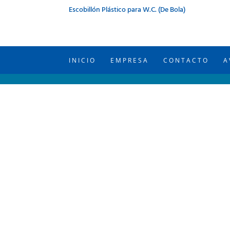
Escobillón Plástico para W.C. (De Bola)
INICIO
EMPRESA
CONTACTO
A