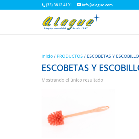
(33) 3812 4191
info@alague.com
Inicio
/
PRODUCTOS
/ ESCOBETAS Y ESCOBILL
ESCOBETAS Y ESCOBIL
Mostrando el único resultado