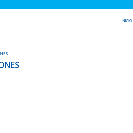
INICIO
ONES
LONES