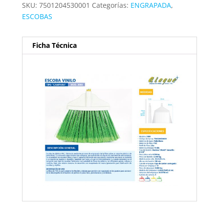
SKU:
7501204530001
Categorías:
ENGRAPADA
,
ESCOBAS
Ficha Técnica