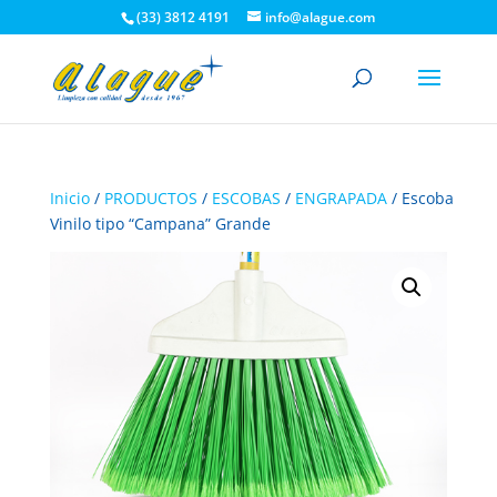
(33) 3812 4191
info@alague.com
Inicio
/
PRODUCTOS
/
ESCOBAS
/
ENGRAPADA
/ Escoba
Vinilo tipo “Campana” Grande